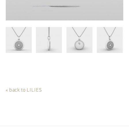
« back to
LILIES