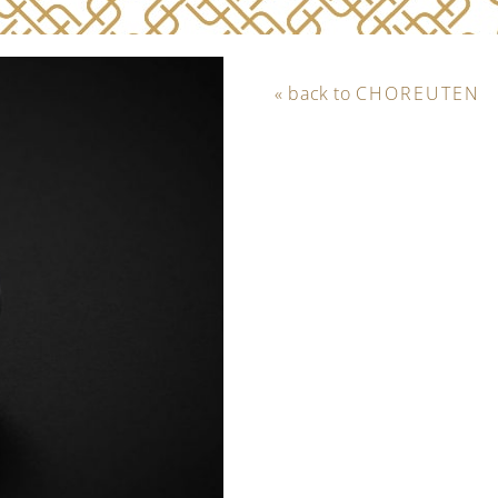
« back to
CHOREUTEN