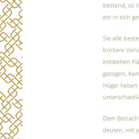
bestand, so t
ein in sich g
Sie alle bes
breitere Vari
entstehen Fl
gezogen, Kan
Hügel heben 
unterschiedl
Dem Betracht
deuten, mit 