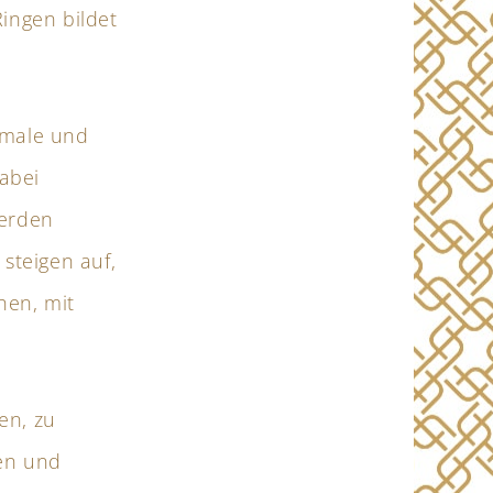
Ringen bildet
hmale und
Dabei
werden
steigen auf,
hen, mit
en, zu
sen und