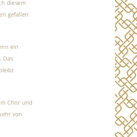
ach diesem
en gefallen
enn ein
. Das
bleibt
dem Chor und
bkehr von